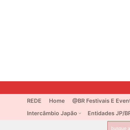
Pular
para
o
REDE
Home
@BR Festivais E Even
conteúdo
Intercâmbio Japão
Entidades JP/B
Pesquisar