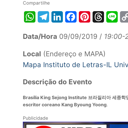
Compartilhe
WhatsApp
Telegram
LinkedIn
Facebook
Pinterest
Threads
Line
Data/Hora
09/09/2019 /
19:00-
Local
(Endereço e MAPA)
Mapa Instituto de Letras-IL Univ
Descrição do Evento
Brasília King Sejong Institute 브라질리아 세종학
escritor coreano Kang Byoung Yoong
.
Publicidade