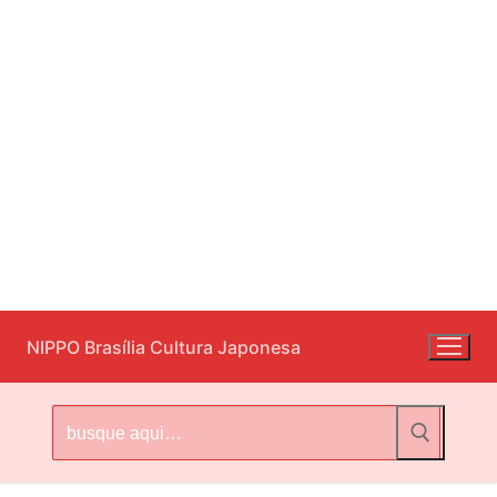
Pular
NIPPO Brasília Cultura Japonesa
para
o
conteúdo
Pesquisar
por: