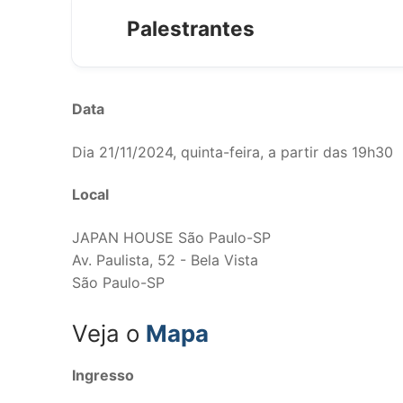
Palestrantes
Hiroko Akiyama -
Data
Dia 21/11/2024, quinta-feira, a partir das 19h30
Local
Milton Crenite -
JAPAN HOUSE São Paulo-SP
Av. Paulista, 52 - Bela Vista
São Paulo-SP
Veja o
Mapa
Sergio Fausto -
Ingresso