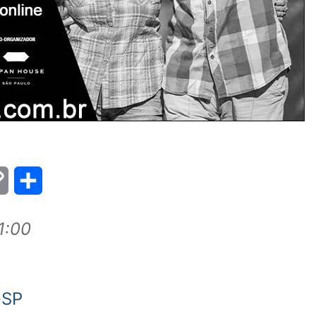
Copy
Share
Link
1:00
-SP