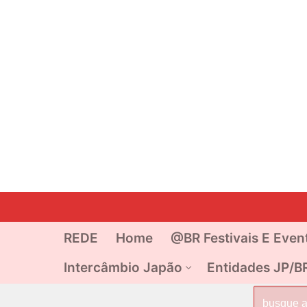
Pular
para
o
REDE
Home
@BR Festivais E Even
conteúdo
Intercâmbio Japão
Entidades JP/B
Pesquisar