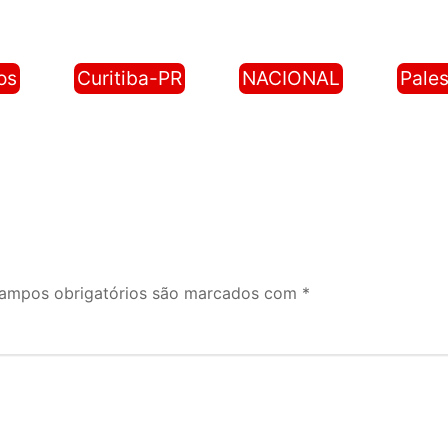
os
Curitiba-PR
NACIONAL
Pales
ampos obrigatórios são marcados com
*