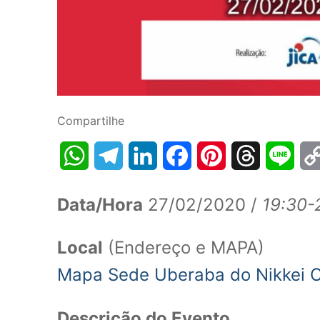
Compartilhe
WhatsApp
Telegram
LinkedIn
Facebook
Pinterest
Threads
Line
Data/Hora
27/02/2020 /
19:30-
Local
(Endereço e MAPA)
Mapa Sede Uberaba do Nikkei C
Descrição do Evento