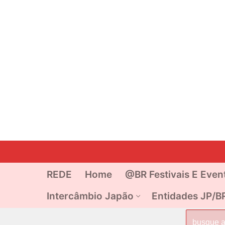
Pular
para
o
REDE
Home
@BR Festivais E Even
conteúdo
Intercâmbio Japão
Entidades JP/B
Pesquisar