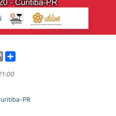
Copy
Share
Link
21:00
uritiba-PR