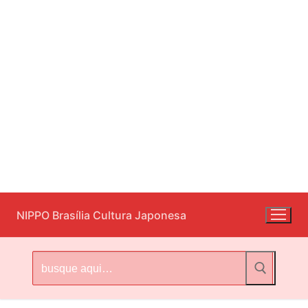
Pular
NIPPO Brasília Cultura Japonesa
para
o
conteúdo
Pesquisar
por: