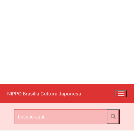
Pular
NIPPO Brasília Cultura Japonesa
para
o
conteúdo
Pesquisar
por: