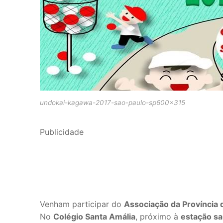
undokai-kagawa-2017-sao-paulo-sp600x315
Publicidade
Venham participar do
Associação da Província 
No
Colégio Santa Amália
, próximo à
estação s