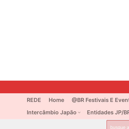
Pular
para
o
REDE
Home
@BR Festivais E Even
conteúdo
Intercâmbio Japão
Entidades JP/B
Pesquisar