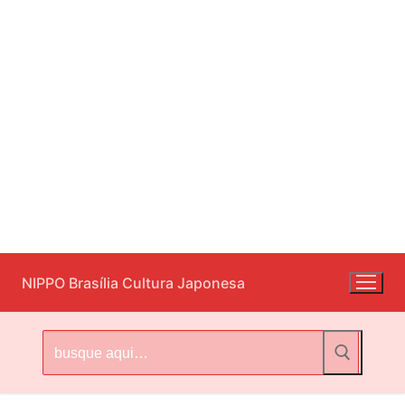
Pular
NIPPO Brasília Cultura Japonesa
para
o
conteúdo
Pesquisar
por: