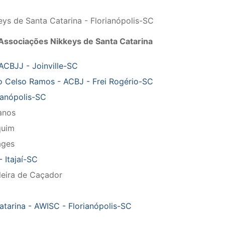
s de Santa Catarina - Florianópolis-SC
 Associações Nikkeys de Santa Catarina
 ACBJJ - Joinville-SC
eo Celso Ramos - ACBJ - Frei Rogério-SC
ianópolis-SC
anos
quim
ages
- Itajaí-SC
leira de Caçador
tarina - AWISC - Florianópolis-SC