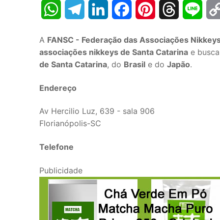
WhatsApp
Telegram
LinkedIn
Facebook
Pinterest
Threads
Line
A
FANSC - Federação das Associações Nikkeys
associações nikkeys de Santa Catarina
e buscar
de Santa Catarina
, do
Brasil
e do
Japão
.
Endereço
Av Hercilio Luz, 639 - sala 906
Florianópolis-SC
Telefone
Publicidade