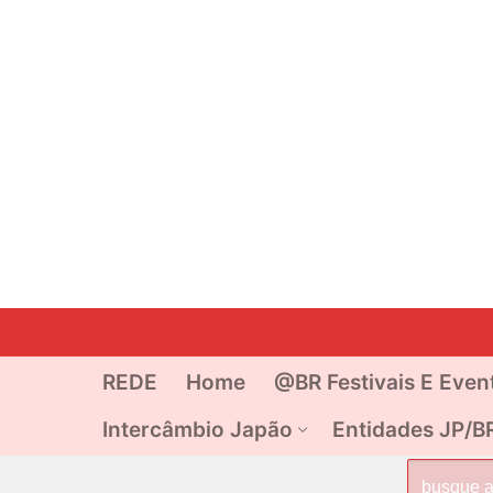
Pular
para
o
REDE
Home
@BR Festivais E Even
conteúdo
Intercâmbio Japão
Entidades JP/B
Pesquisar