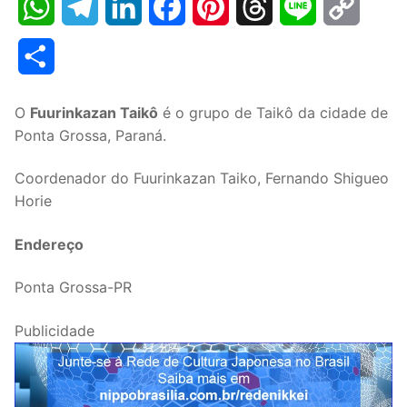
WhatsApp
Telegram
LinkedIn
Facebook
Pinterest
Threads
Line
Copy
Link
Share
O
Fuurinkazan Taikô
é o grupo de Taikô da cidade de
Ponta Grossa, Paraná.
Coordenador do Fuurinkazan Taiko, Fernando Shigueo
Horie
Endereço
Ponta Grossa-PR
Publicidade