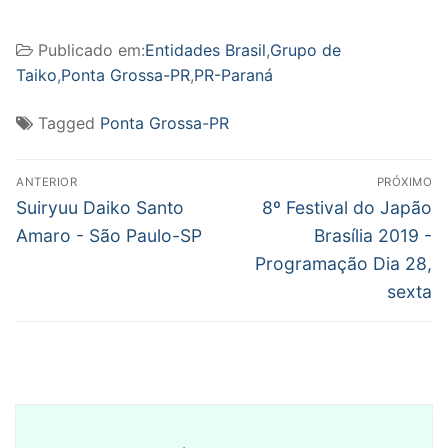
Publicado em:
Entidades Brasil
,
Grupo de
Taiko
,
Ponta Grossa-PR
,
PR-Paraná
Tagged
Ponta Grossa-PR
Navegação
ANTERIOR
PRÓXIMO
de
Post
Próximo
Suiryuu Daiko Santo
8º Festival do Japão
anterior:
post:
Post
Amaro - São Paulo-SP
Brasília 2019 -
Programação Dia 28,
sexta