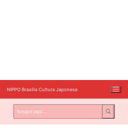
Pular
NIPPO Brasília Cultura Japonesa
para
o
conteúdo
Pesquisar
por: