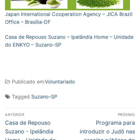
Japan International Cooperation Agency – JICA Brazil
Office – Brasília-DF
Casa de Repouso Suzano – Ipelândia Home – Unidade
do ENKYO – Suzano-SP
Publicado em:
Voluntariado
Tagged
Suzano-SP
Navegação
ANTERIOR
PRÓXIMO
de
Post
Próximo
Casa de Repouso
Programa para
anterior:
post:
Post
Suzano - Ipelândia
introduzir o Judô nas