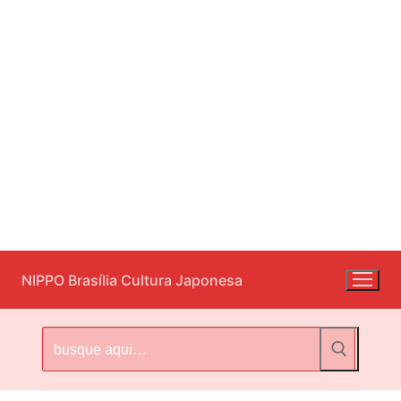
Pular
NIPPO Brasília Cultura Japonesa
para
o
conteúdo
Pesquisar
por: