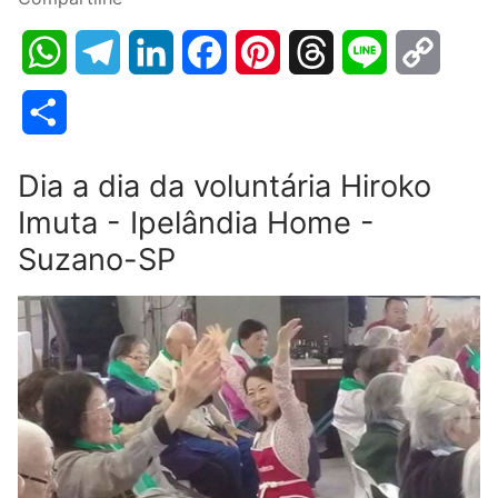
WhatsApp
Telegram
LinkedIn
Facebook
Pinterest
Threads
Line
Copy
Link
Share
Dia a dia da voluntária Hiroko
Imuta - Ipelândia Home -
Suzano-SP