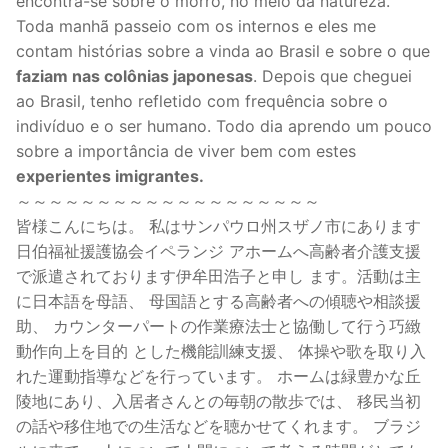
encontra-se sobre o morro, no meio da natureza.
Toda manhã passeio com os internos e eles me
contam histórias sobre a vinda ao Brasil e sobre o que
faziam nas colônias japonesas
. Depois que cheguei
ao Brasil, tenho refletido com frequência sobre o
indivíduo e o ser humano. Todo dia aprendo um pouco
sobre a importância de viver bem com estes
experientes imigrantes.
～～～～～～～～～～～～～～～～～～～
皆様こんにちは。 私はサンパウロ州スザノ市にあります
日伯福祉援護協会イペランジ アホームへ高齢者介護支援
で派遣されております伊牟田浩子と申し ます。活動は主
に日本語を母語、 母国語とする高齢者への傾聴や相談援
助、 カウンターパートの作業療法士と協働して行う巧緻
動作向上を目的 とした機能訓練支援、 体操や歌を取り入
れた運動指導などを行っています。 ホームは緑豊かな丘
陵地にあり、入居者さんとの毎朝の散歩では、 移民当初
の話や移住地での生活などを聴かせてくれます。 ブラジ