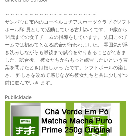
～～～～～～～～～～～～～～～～～～～
サンパウロ市内のコーペルコチアスポーツクラブでソフト
ボール隊 員として活動している古川みくです。 9歳から
14歳までの女子チームの指導をしています。 先日このチ
ームでは初めてとなる試合が行われました。 雰囲気が浮
き沈みしながらも最後まで試合をやりきることができま
した。試合後、 彼女たちからもっと練習したいという言
葉を聞けたときは嬉しかっ たです。ソフトボールの楽し
さ、 難しさを改めて感じながら彼女たちと共に少しずつ
前に進んでいき ます。
Publicidade