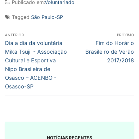
Publicado em:
Voluntariado
Tagged
São Paulo-SP
Navegação
ANTERIOR
PRÓXIMO
de
Post
Próximo
Dia a dia da voluntária
Fim do Horário
anterior:
post:
Post
Mika Tsujii - Associação
Brasileiro de Verão
Cultural e Esportiva
2017/2018
Nipo Brasileira de
Osasco – ACENBO -
Osasco-SP
NOTÍCIAS RECENTES