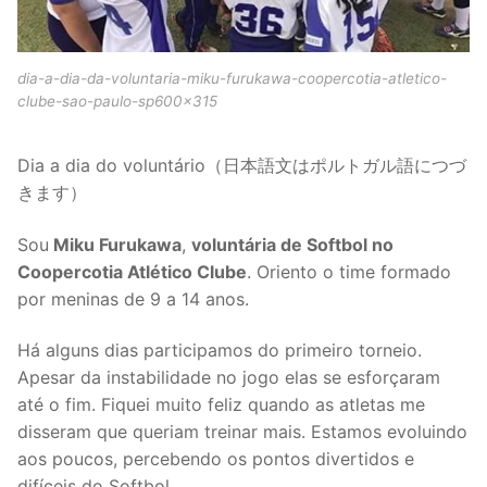
dia-a-dia-da-voluntaria-miku-furukawa-coopercotia-atletico-
clube-sao-paulo-sp600x315
Dia a dia do voluntário（日本語文はポルトガル語につづ
きます）
Sou
Miku Furukawa
,
voluntária de Softbol no
Coopercotia Atlético Clube
. Oriento o time formado
por meninas de 9 a 14 anos.
Há alguns dias participamos do primeiro torneio.
Apesar da instabilidade no jogo elas se esforçaram
até o fim. Fiquei muito feliz quando as atletas me
disseram que queriam treinar mais. Estamos evoluindo
aos poucos, percebendo os pontos divertidos e
difíceis do Softbol.