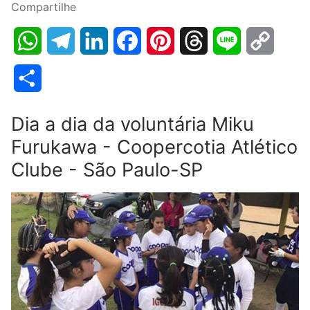
Compartilhe
WhatsApp
Telegram
LinkedIn
Facebook
Pinterest
Threads
Line
Copy
Link
Share
Dia a dia da voluntária Miku
Furukawa - Coopercotia Atlético
Clube - São Paulo-SP