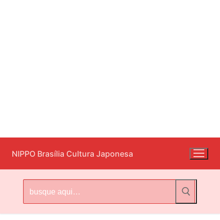
Pular
NIPPO Brasília Cultura Japonesa
para
o
conteúdo
Pesquisar
por: