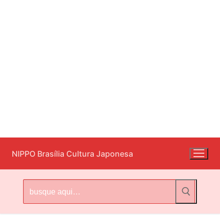
Pular
NIPPO Brasília Cultura Japonesa
para
o
conteúdo
Pesquisar
por: