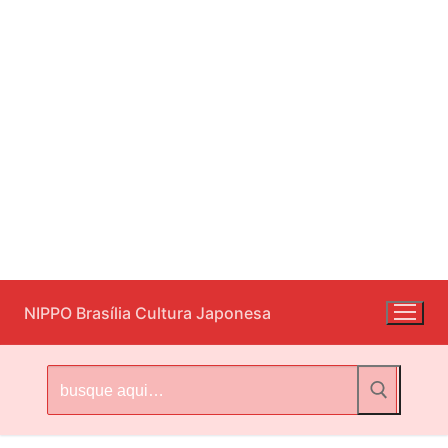
Pular
NIPPO Brasília Cultura Japonesa
para
o
conteúdo
Pesquisar
por: