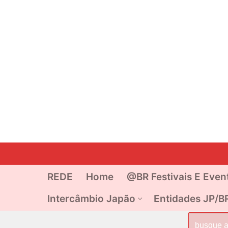
Pular
para
o
REDE
Home
@BR Festivais E Even
conteúdo
Intercâmbio Japão
Entidades JP/B
Pesquisar