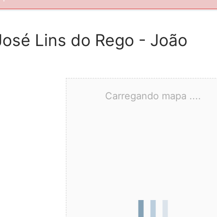
José Lins do Rego - João
Carregando mapa ....