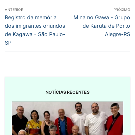
Navegação
ANTERIOR
PRÓXIMO
de
Post
Próximo
Registro da memória
Mina no Gawa - Grupo
anterior:
post:
Post
dos imigrantes oriundos
de Karuta de Porto
de Kagawa - São Paulo-
Alegre-RS
SP
NOTÍCIAS RECENTES