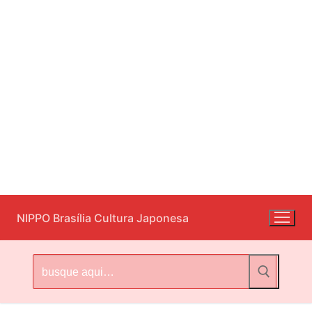
Pular
NIPPO Brasília Cultura Japonesa
para
o
conteúdo
Pesquisar
por: