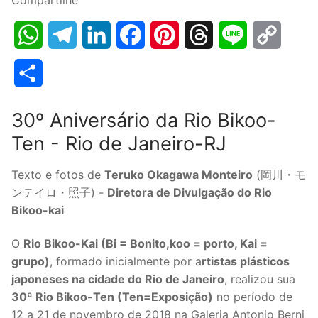
WhatsApp
Telegram
LinkedIn
Facebook
Pinterest
Threads
Line
Copy
Link
Share
30º Aniversário da Rio Bikoo-
Ten - Rio de Janeiro-RJ
Texto e fotos de
Teruko Okagawa Monteiro
(岡川・モ
ンテイロ・照子) -
Diretora de Divulgação do Rio
Bikoo-kai
O
Rio Bikoo-Kai (Bi = Bonito,koo = porto, Kai =
grupo)
, formado inicialmente por a
rtistas plásticos
japoneses na cidade do Rio de Janeiro
, realizou sua
30ª Rio Bikoo-Ten (Ten=Exposição)
no período de
12 a 21 de novembro de 2018 na Galeria Antonio Berni