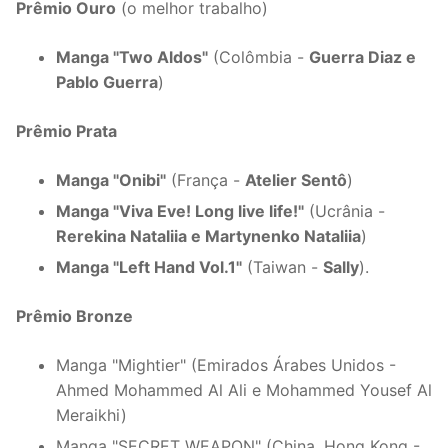
Prêmio Ouro
(o melhor trabalho)
Manga "Two Aldos"
(Colômbia -
Guerra Diaz e
Pablo Guerra
)
Prêmio Prata
Manga "Onibi"
(França -
Atelier Sentô
)
Manga "Viva Eve! Long live life!"
(Ucrânia -
Rerekina Nataliia e Martynenko Nataliia
)
Manga "Left Hand Vol.1"
(Taiwan -
Sally
).
Prêmio Bronze
Manga "Mightier" (Emirados Árabes Unidos -
Ahmed Mohammed Al Ali e Mohammed Yousef Al
Meraikhi)
Manga "SECRET WEAPON" (China, Hong Kong -