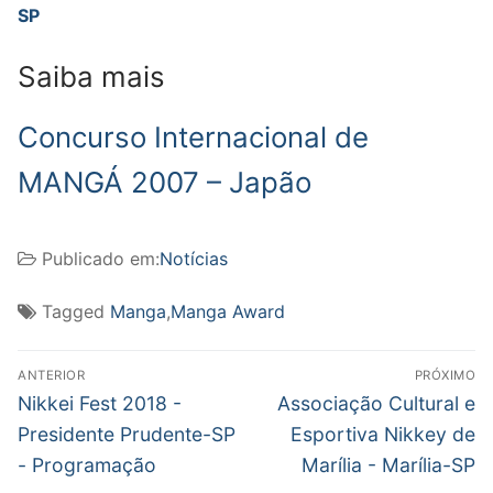
SP
Saiba mais
Concurso Internacional de
MANGÁ 2007 – Japão
Publicado em:
Notícias
Tagged
Manga
,
Manga Award
Navegação
ANTERIOR
PRÓXIMO
de
Post
Próximo
Nikkei Fest 2018 -
Associação Cultural e
anterior:
post:
Post
Presidente Prudente-SP
Esportiva Nikkey de
- Programação
Marília - Marília-SP