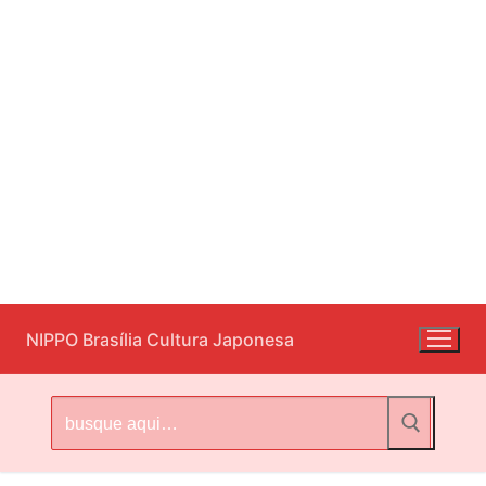
Pular
NIPPO Brasília Cultura Japonesa
para
o
conteúdo
Pesquisar
por: