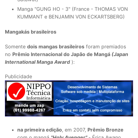
Manga "GUNG HO - 3" (France - THOMAS VON
KUMMANT e BENJAMIN VON ECKARTSBERG)
Mangakás brasileiros
Somente
dois mangas brasileiros
foram premiados
no
Prêmio Internacional do Japão de Mangá
(
Japan
International Manga Award
):
Publicidade
na primeira edição
, em 2007,
Prêmio Bronze
com o mangá
"Holy Avenger"
-
Érica Awano