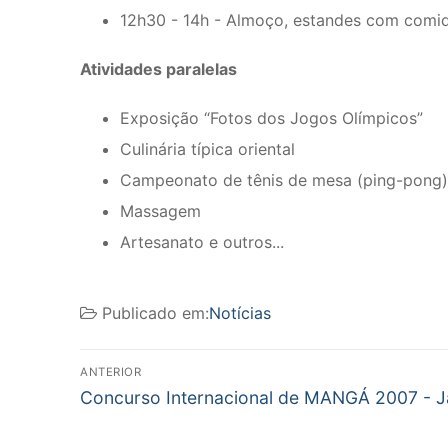
12h30 - 14h - Almoço, estandes com comida
Atividades paralelas
Exposição “Fotos dos Jogos Olímpicos”
Culinária típica oriental
Campeonato de tênis de mesa (ping-pong)
Massagem
Artesanato e outros...
Publicado em:
Notícias
Navegação
ANTERIOR
Post
de
Concurso Internacional de MANGÁ 2007 - 
anterior:
Post