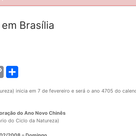
em Brasília
Copy
Share
Link
reza) inicia em 7 de fevereiro e será o ano 4705 do calen
ração do Ano Novo Chinês
rio do Ciclo da Natureza)
/02/2008 – Domingo