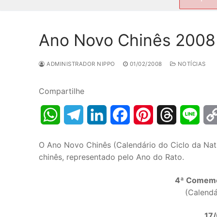
por:
Ano Novo Chinês 2008 
ADMINISTRADOR NIPPO
01/02/2008
NOTÍCIAS
Compartilhe
WhatsApp
Telegram
LinkedIn
Facebook
Pinterest
Threads
Line
O Ano Novo Chinês (Calendário do Ciclo da Natu
chinês, representado pelo Ano do Rato.
4ª Comemo
(Calendá
17