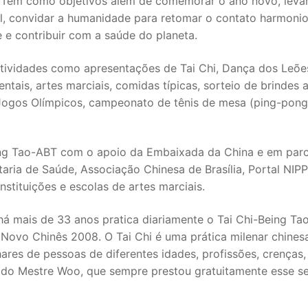
 Tem como objetivos além de comemorar o ano novo, levar
ral, convidar a humanidade para retomar o contato harmoni
e contribuir com a saúde do planeta.
tividades como apresentações de Tai Chi, Dança dos Leõe
tais, artes marciais, comidas típicas, sorteio de brindes a
 Jogos Olímpicos, campeonato de tênis de mesa (ping-pong
ing Tao-ABT com o apoio da Embaixada da China e em parc
taria de Saúde, Associação Chinesa de Brasília, Portal NIP
instituições e escolas de artes marciais.
á mais de 33 anos pratica diariamente o Tai Chi-Being Ta
o Chinês 2008. O Tai Chi é uma prática milenar chines
lhares de pessoas de diferentes idades, profissões, crenças,
as do Mestre Woo, que sempre prestou gratuitamente esse s