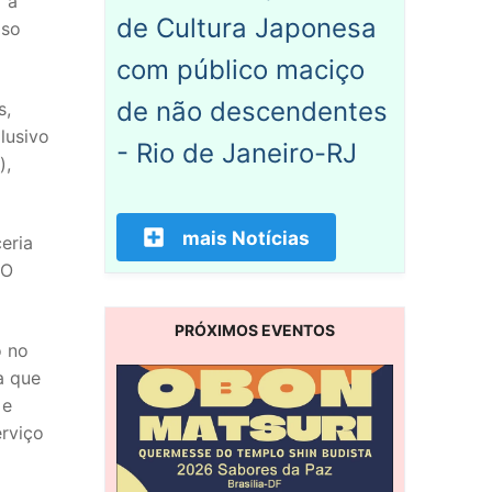
 a
de Cultura Japonesa
oso
com público maciço
de não descendentes
s,
lusivo
- Rio de Janeiro-RJ
),
mais Notícias
eria
PO
PRÓXIMOS EVENTOS
o no
a que
 e
erviço