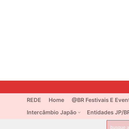
Pular
para
o
REDE
Home
@BR Festivais E Even
conteúdo
Intercâmbio Japão
Entidades JP/B
Pesquisar