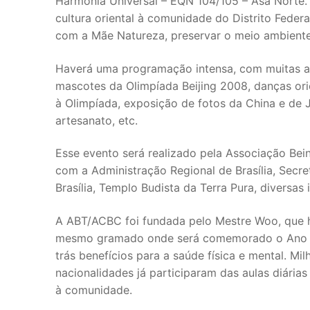
Harmonia Universal – EQN 104/105 – Asa Norte.
cultura oriental à comunidade do Distrito Fede
com a Mãe Natureza, preservar o meio ambiente 
Haverá uma programação intensa, com muitas a
mascotes da Olimpíada Beijing 2008, danças orien
à Olimpíada, exposição de fotos da China e de
artesanato, etc.
Esse evento será realizado pela Associação Be
com a Administração Regional de Brasília, Secre
Brasília, Templo Budista da Terra Pura, diversas 
A ABT/ACBC foi fundada pelo Mestre Woo, que h
mesmo gramado onde será comemorado o Ano Nov
trás benefícios para a saúde física e mental. Mi
nacionalidades já participaram das aulas diári
à comunidade.