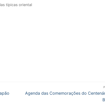
s típicas oriental
Próximo
Japão
Agenda das Comemorações do Centenár
post:
B