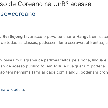
rso de Coreano na UnB? acesse
rse=coreano
 o
Rei Sejong
favoreceu o povo ao criar o
Hangul
, um sist
 de todas as classes, pudessem ler e escrever; até então, 
 base um diagrama de padrões feitos pela boca, língua e
ção de acesso público foi em 1446 e qualquer um poderia
não tem nenhuma familiaridade com Hangul, poderiam pron
g na wikipédia
.