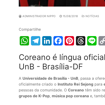
ADMINISTRADOR NIPPO
15/08/2018
NOTÍCIAS
Compartilhe
WhatsApp
Telegram
LinkedIn
Facebook
Pinterest
Threads
Line
Coreano é língua oficia
UnB - Brasília-DF
A
Universidade de Brasília - UnB
, passa a ofer
oficialmente criado o
Instituto Rei Sejong
para
pessoas da comunidade. O
Coreano
têm sido re
grupos de K-Pop
,
música pop coreana
e, també