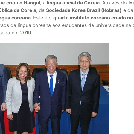
que criou o Hangul
, a
língua oficial da Coreia
. Através do
In
blica da Coreia
, da
Sociedade Korea Brazil (Kobras)
e d
língua coreana
. Este é o
quarto instituto coreano criado no 
rsos da língua coreana aos estudantes da universidade na 
ssada em 2019.