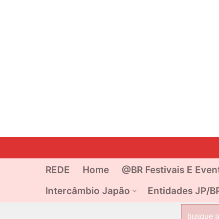
Pular
para
o
REDE
Home
@BR Festivais E Even
conteúdo
Intercâmbio Japão
Entidades JP/B
Pesquisar