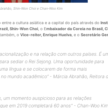
 Abrahão, Shin-Won Choi e Chan-Woo Kim
 entre a cultura asiática e a capital do país através do
Inst
razil, Shin-Won Choi
, o E
mbaixador da Coreia no Brasil, 
 também, o
Vice-reitor, Enrique Huelva
, e o
Secretário Ger
acionalização e na relação com outros países. É u
 para sediar o Rei Sejong. Uma oportunidade para
ma língua e se colocarem de forma mais
e no mundo acadêmico”
- Márcia Abrahão, Reitora 
ses, um momento auspicioso para as relações
l, que em 2019 completará 60 anos"
- Chan-Woo Kim