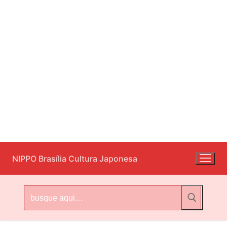
Pular
NIPPO Brasília Cultura Japonesa
para
o
conteúdo
Pesquisar
por: