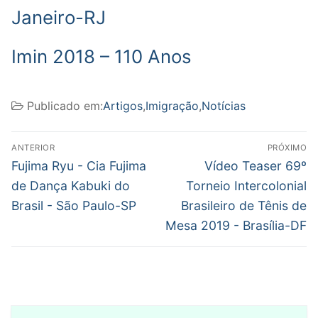
Janeiro-RJ
Imin 2018 – 110 Anos
Publicado em:
Artigos
,
Imigração
,
Notícias
Navegação
ANTERIOR
PRÓXIMO
de
Post
Próximo
Fujima Ryu - Cia Fujima
Vídeo Teaser 69º
anterior:
post:
Post
de Dança Kabuki do
Torneio Intercolonial
Brasil - São Paulo-SP
Brasileiro de Tênis de
Mesa 2019 - Brasília-DF