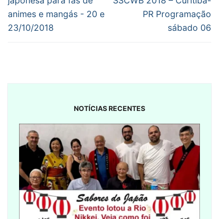
Post
japonesa para fãs de
SSCWB 2018 – Curitiba-
animes e mangás - 20 e
PR Programação
23/10/2018
sábado 06
NOTÍCIAS RECENTES