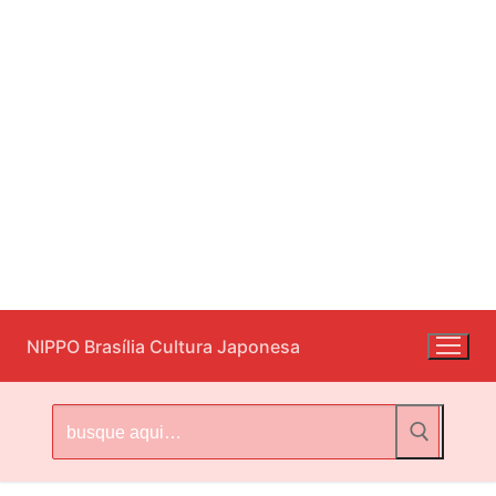
Pular
NIPPO Brasília Cultura Japonesa
para
o
conteúdo
Pesquisar
por: