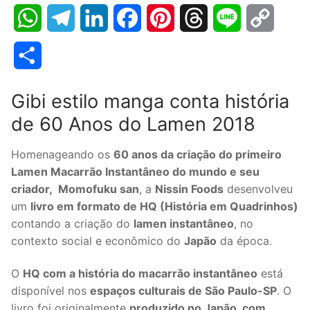
WhatsApp
Telegram
LinkedIn
Facebook
Pinterest
Threads
Line
Copy
Link
Share
Gibi estilo manga conta história
de 60 Anos do Lamen 2018
Homenageando os
60 anos da criação do primeiro
Lamen Macarrão Instantâneo do mundo e seu
criador, Momofuku san
, a
Nissin Foods
desenvolveu
um
livro em formato de HQ (História em Quadrinhos)
contando a criação do
lamen instantâneo
, no
contexto social e econômico do
Japão
da época.
O
HQ com a história do macarrão instantâneo
está
disponível nos
espaços culturais de São Paulo-SP
. O
livro foi originalmente
produzido no Japão, com