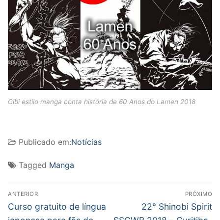
Gibi estilo manga conta história de 60 Anos do Lamen 2018
Publicado em:
Notícias
Tagged
Manga
Navegação
ANTERIOR
PRÓXIMO
de
Post
Próximo
Curso gratuito de língua
22° Shinobi Spirit
anterior:
post: