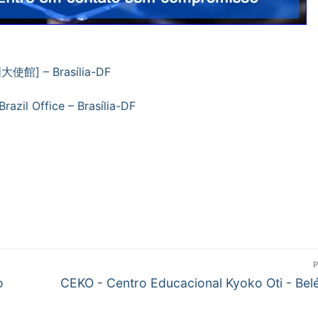
使館] – Brasília-DF
azil Office – Brasília-DF
Próximo
o
CEKO - Centro Educacional Kyoko Oti - Be
post: