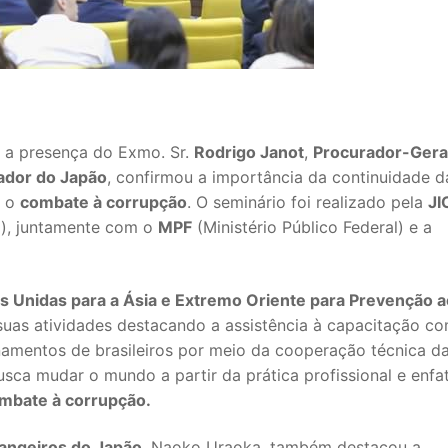
 a presença do Exmo. Sr.
Rodrigo Janot
,
Procurador-Gera
ador do Japão
, confirmou a importância da continuidade d
o o
combate à corrupção
. O seminário foi realizado pela
JI
o), juntamente com o
MPF
(Ministério Público Federal) e a
s Unidas para a Ásia e Extremo Oriente para Prevenção a
suas atividades destacando a assistência à capacitação c
namentos de brasileiros por meio da cooperação técnica da
sca mudar o mundo a partir da prática profissional e enfat
ombate à corrupção.
rangeiros do Japão
, Naoko Uraoka, também destacou a