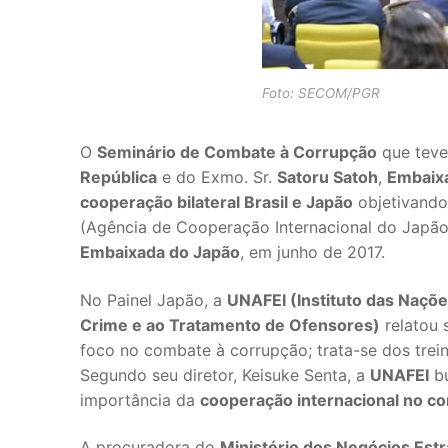
Foto: SECOM/PGR
O
Seminário de Combate à Corrupção
que teve
República
e do Exmo. Sr.
Satoru Satoh
,
Embaix
cooperação bilateral Brasil e Japão
objetivand
(Agência de Cooperação Internacional do Japã
Embaixada do Japão
, em junho de 2017.
No Painel Japão, a
UNAFEI (Instituto das Naçõe
Crime e ao Tratamento de Ofensores)
relatou 
foco no combate à corrupção; trata-se dos trei
Segundo seu diretor, Keisuke Senta, a
UNAFEI
bu
importância da
cooperação internacional no c
A procuradora do
Ministério dos Negócios Est