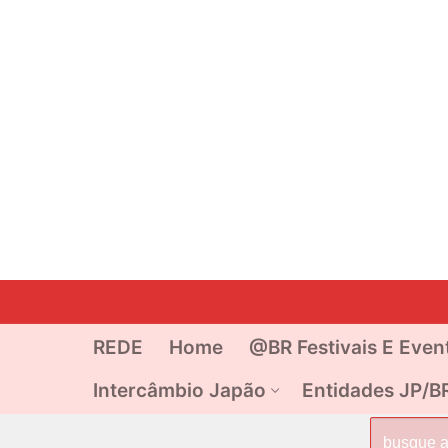
Pular
para
o
REDE
Home
@BR Festivais E Even
conteúdo
Intercâmbio Japão
Entidades JP/B
Pesquisar