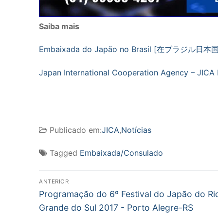
Saiba mais
Embaixada do Japão no Brasil [在ブラジル日本国大
Japan International Cooperation Agency – JICA Br
Publicado em:
JICA
,
Notícias
Tagged
Embaixada/Consulado
Navegação
ANTERIOR
Post
de
Programação do 6º Festival do Japão do Ri
anterior:
Grande do Sul 2017 - Porto Alegre-RS