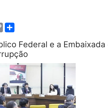
Copy
Share
Link
úblico Federal e a Embaixada
rrupção