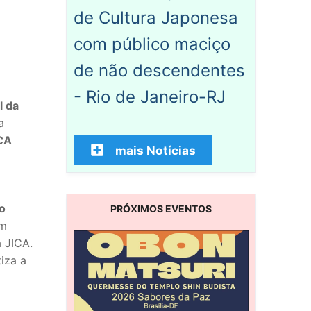
de Cultura Japonesa
com público maciço
de não descendentes
- Rio de Janeiro-RJ
l da
a
CA
mais Notícias
o
PRÓXIMOS EVENTOS
om
 JICA.
iza a