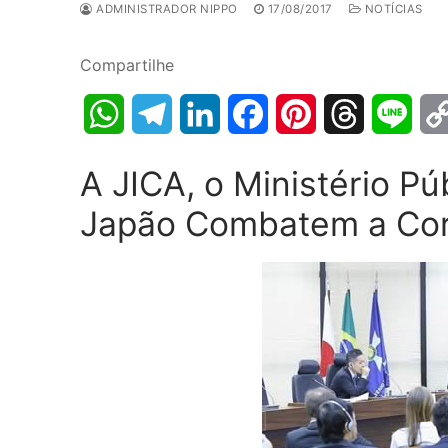
ADMINISTRADOR NIPPO
17/08/2017
NOTÍCIAS
Compartilhe
WhatsApp
Telegram
LinkedIn
Facebook
Pinterest
Threads
Line
A JICA, o Ministério P
Japão Combatem a Co