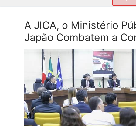
por:
A JICA, o Ministério P
Japão Combatem a Co