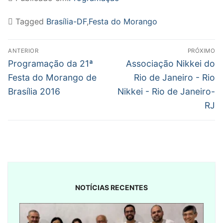
Tagged
Brasília-DF
,
Festa do Morango
Navegação
ANTERIOR
PRÓXIMO
de
Post
Próximo
Programação da 21ª
Associação Nikkei do
anterior:
post:
Post
Festa do Morango de
Rio de Janeiro - Rio
Brasília 2016
Nikkei - Rio de Janeiro-
RJ
NOTÍCIAS RECENTES