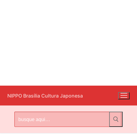
Pular
NIPPO Brasília Cultura Japonesa
para
o
conteúdo
Pesquisar
por: