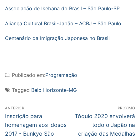
Associação de Ikebana do Brasil – São Paulo-SP
Aliança Cultural Brasil-Japão – ACBJ – São Paulo
Centenário da Imigração Japonesa no Brasil
Publicado em:
Programação
Tagged
Belo Horizonte-MG
Navegação
ANTERIOR
PRÓXIMO
de
Post
Próximo
Inscrição para
Tóquio 2020 envolverá
anterior:
post:
Post
homenagem aos idosos
todo o Japão na
2017 - Bunkyo São
criação das Medalhas