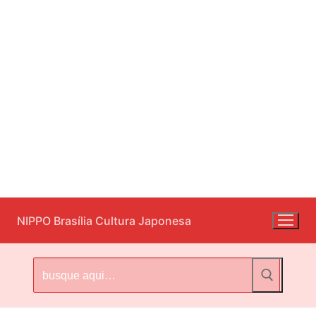
Pular
NIPPO Brasília Cultura Japonesa
para
o
conteúdo
Pesquisar
por: