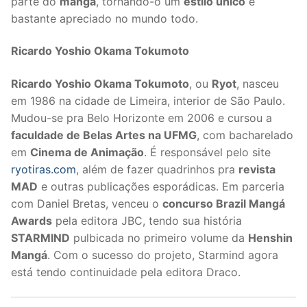
parte do
mangá
, tornando-o um
estilo único
e
bastante apreciado no mundo todo.
Ricardo Yoshio Okama Tokumoto
Ricardo Yoshio Okama Tokumoto
, ou
Ryot
, nasceu
em 1986 na cidade de Limeira, interior de São Paulo.
Mudou-se pra Belo Horizonte em 2006 e cursou a
faculdade de Belas Artes na UFMG
, com bacharelado
em
Cinema de Animação
. É responsável pelo site
ryotiras.com
, além de fazer quadrinhos pra
revista
MAD
e outras publicações esporádicas. Em parceria
com Daniel Bretas, venceu o
concurso Brazil Mangá
Awards
pela editora JBC, tendo sua história
STARMIND
pulbicada no primeiro volume da
Henshin
Mangá
. Com o sucesso do projeto, Starmind agora
está tendo continuidade pela editora Draco.