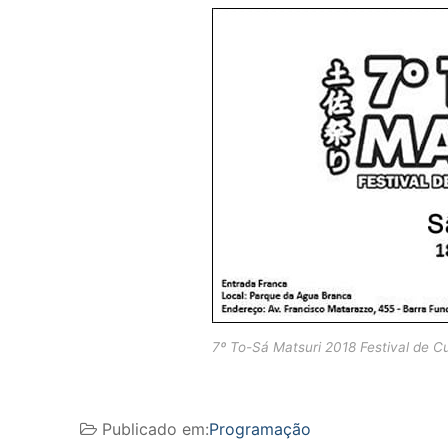
7º To-Sá Matsuri 2018 Festival de C
Publicado em:
Programação