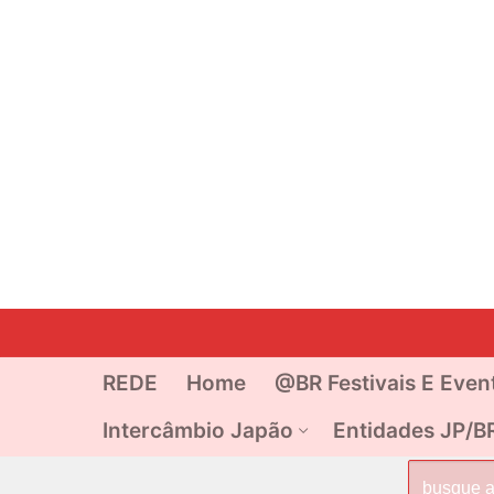
Pular
para
o
REDE
Home
@BR Festivais E Even
conteúdo
Intercâmbio Japão
Entidades JP/B
Pesquisar