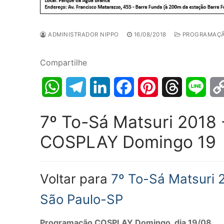
ADMINISTRADOR NIPPO
16/08/2018
PROGRAMAÇ
Compartilhe
WhatsApp
Telegram
LinkedIn
Facebook
Pinterest
Threads
Line
7º To-Sá Matsuri 2018
COSPLAY Domingo 19
Voltar para
7º To-Sá Matsuri 2
São Paulo-SP
Programação COSPLAY Domingo, dia 19/08