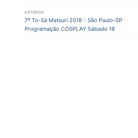
Navegação
ANTERIOR
Post
de
7º To-Sá Matsuri 2018 - São Paulo-SP
anterior:
Programação COSPLAY Sábado 18
Post