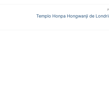
Próximo
Templo Honpa Hongwanji de Londr
post: