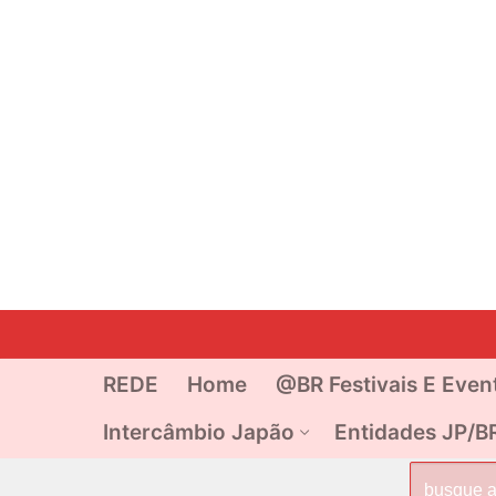
Pular
para
o
REDE
Home
@BR Festivais E Even
conteúdo
Intercâmbio Japão
Entidades JP/B
Pesquisar