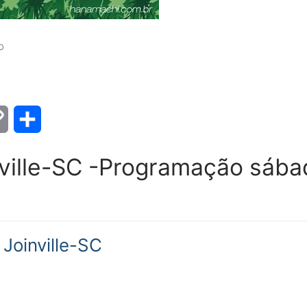
O
Copy
Share
Link
ville-SC -Programação sába
Joinville-SC