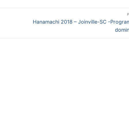
Próximo
Hanamachi 2018 – Joinville-SC -Progr
post:
domin