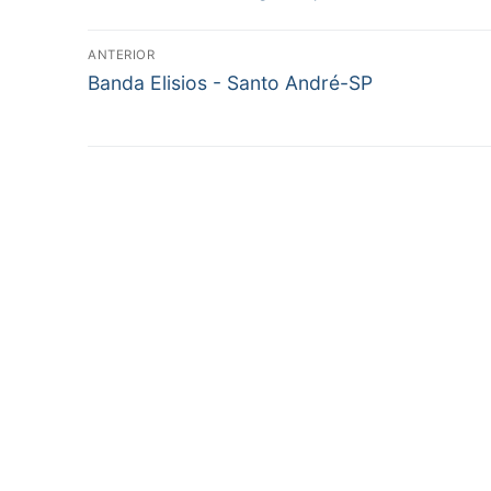
Navegação
ANTERIOR
Post
de
Banda Elisios - Santo André-SP
anterior:
Post