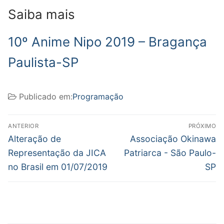
Saiba mais
10º Anime Nipo 2019 – Bragança
Paulista-SP
Publicado em:
Programação
Navegação
ANTERIOR
PRÓXIMO
de
Post
Próximo
Alteração de
Associação Okinawa
anterior:
post:
Post
Representação da JICA
Patriarca - São Paulo-
no Brasil em 01/07/2019
SP