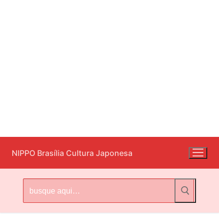
Pular
NIPPO Brasília Cultura Japonesa
para
o
conteúdo
Pesquisar
por: