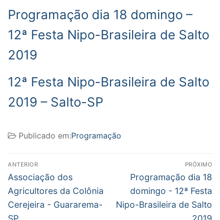
Programação dia 18 domingo –
12ª Festa Nipo-Brasileira de Salto
2019
12ª Festa Nipo-Brasileira de Salto
2019 – Salto-SP
Publicado em:
Programação
Navegação
ANTERIOR
PRÓXIMO
de
Post
Próximo
Associação dos
Programação dia 18
anterior:
post:
Post
Agricultores da Colônia
domingo - 12ª Festa
Cerejeira - Guararema-
Nipo-Brasileira de Salto
SP
2019