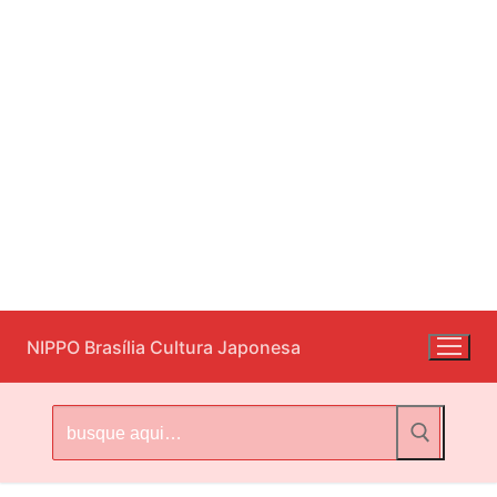
Pular
NIPPO Brasília Cultura Japonesa
para
o
conteúdo
Pesquisar
por: