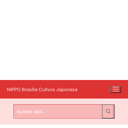
Pular
NIPPO Brasília Cultura Japonesa
para
o
conteúdo
Pesquisar
por: