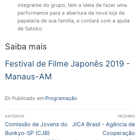
integrante do grupo, tem a ideia de fazer uma
performance para a abertura da nova loja de
papelaria de sua família, e contará com a ajuda
de Satoko.
Saiba mais
Festival de Filme Japonês 2019 -
Manaus-AM
Publicado em:
Programação
Navegação
ANTERIOR
PRÓXIMO
de
Post
Próximo
Comissão de Jovens do
JICA Brasil - Agência de
anterior:
post:
Post
Bunkyo-SP (CJB)
Cooperação