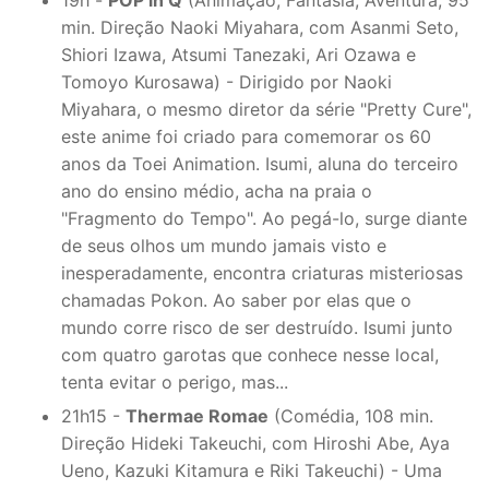
19h -
POP in Q
(Animação, Fantasia, Aventura, 95
min. Direção Naoki Miyahara, com Asanmi Seto,
Shiori Izawa, Atsumi Tanezaki, Ari Ozawa e
Tomoyo Kurosawa) - Dirigido por Naoki
Miyahara, o mesmo diretor da série "Pretty Cure",
este anime foi criado para comemorar os 60
anos da Toei Animation. Isumi, aluna do terceiro
ano do ensino médio, acha na praia o
"Fragmento do Tempo". Ao pegá-lo, surge diante
de seus olhos um mundo jamais visto e
inesperadamente, encontra criaturas misteriosas
chamadas Pokon. Ao saber por elas que o
mundo corre risco de ser destruído. Isumi junto
com quatro garotas que conhece nesse local,
tenta evitar o perigo, mas...
21h15 -
Thermae Romae
(Comédia, 108 min.
Direção Hideki Takeuchi, com Hiroshi Abe, Aya
Ueno, Kazuki Kitamura e Riki Takeuchi) - Uma