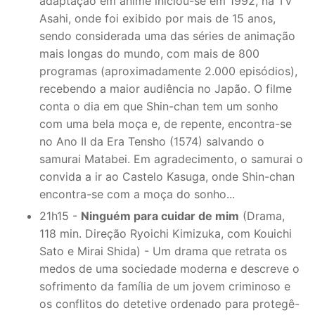
adaptação em animê iniciou-se em 1992, na TV
Asahi, onde foi exibido por mais de 15 anos,
sendo considerada uma das séries de animação
mais longas do mundo, com mais de 800
programas (aproximadamente 2.000 episódios),
recebendo a maior audiência no Japão. O filme
conta o dia em que Shin-chan tem um sonho
com uma bela moça e, de repente, encontra-se
no Ano II da Era Tensho (1574) salvando o
samurai Matabei. Em agradecimento, o samurai o
convida a ir ao Castelo Kasuga, onde Shin-chan
encontra-se com a moça do sonho...
21h15 -
Ninguém para cuidar de mim
(Drama,
118 min. Direção Ryoichi Kimizuka, com Kouichi
Sato e Mirai Shida) - Um drama que retrata os
medos de uma sociedade moderna e descreve o
sofrimento da família de um jovem criminoso e
os conflitos do detetive ordenado para protegê-