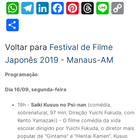
WhatsApp
Telegram
LinkedIn
Facebook
Pinterest
Threads
Line
Copy
Link
Share
Voltar para
Festival de Filme
Japonês 2019 - Manaus-AM
Programação
Dia 16/09, segunda-feira
19h -
Saiki Kusuo no Psi-nan
(comédia,
sobrenatural, 97 min. Direção Yuichi Fukuda, com
Kento Yamazaki) - O filme comédia da vida
escolar dirigido por Yuichi Fukuda, o diretor mais
popular de "Gintama" e "Hentai Kamen". Kusuo