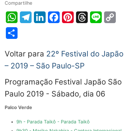
Compartilhe
WhatsApp
Telegram
LinkedIn
Facebook
Pinterest
Threads
Line
Copy
Link
Share
Voltar para
22º Festival do Japão
– 2019 – São Paulo-SP
Programação Festival Japão São
Paulo 2019 - Sábado, dia 06
Palco Verde
9h - Parada Taikô - Parada Taikô
9h30 - Mariko Nakahira - Cantora Internacional