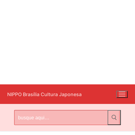
Pular
NIPPO Brasília Cultura Japonesa
para
o
conteúdo
Pesquisar
por: