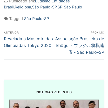
Publicado em:
Budismo
,
Entidades
Brasil
,
Religiosa
,
São Paulo-SP
,
SP-São Paulo
Tagged
São Paulo-SP
Navegação
ANTERIOR
PRÓXIMO
de
Post
Próximo
Revelada a Mascote das
Associação Brasileira de
anterior:
post:
Post
Olimpíadas Tokyo 2020
Shôgui - ブラジル将棋連
盟 - São Paulo-SP
NOTÍCIAS RECENTES