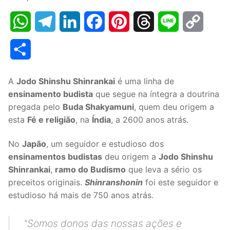
WhatsApp
Telegram
LinkedIn
Facebook
Pinterest
Threads
Line
Copy
Link
Share
A
Jodo Shinshu Shinrankai
é uma linha de
ensinamento budista
que segue na íntegra a doutrina
pregada pelo
Buda Shakyamuni
, quem deu origem a
esta
Fé e religião
, na
Índia
, a 2600 anos atrás.
No
Japão
, um seguidor e estudioso dos
ensinamentos budistas
deu origem a
Jodo Shinshu
Shinrankai
,
ramo do Budismo
que leva a sério os
preceitos originais.
Shinranshonin
foi este seguidor e
estudioso há mais de 750 anos atrás.
"
Somos donos das nossas ações e