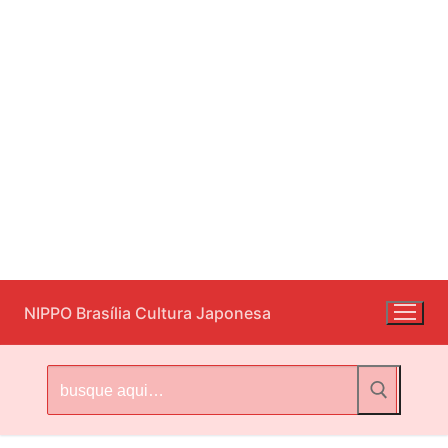
Pular
NIPPO Brasília Cultura Japonesa
para
o
conteúdo
Pesquisar
por: