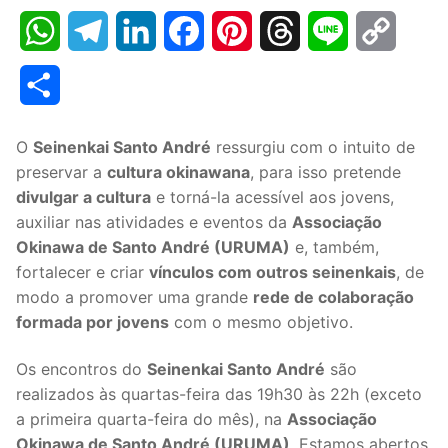
WhatsApp
Telegram
LinkedIn
Facebook
Pinterest
Threads
Line
Copy
Link
Share
O
Seinenkai Santo André
ressurgiu com o intuito de
preservar a
cultura okinawana
, para isso pretende
divulgar a cultura
e torná-la acessível aos jovens,
auxiliar nas atividades e eventos da
Associação
Okinawa de Santo André (URUMA)
e, também,
fortalecer e criar
vínculos com outros seinenkais
, de
modo a promover uma grande
rede de colaboração
formada por jovens
com o mesmo objetivo.
Os encontros do
Seinenkai Santo André
são
realizados às quartas-feira das 19h30 às 22h (exceto
a primeira quarta-feira do mês), na
Associação
Okinawa de Santo André (URUMA)
. Estamos abertos