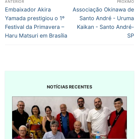
ANTERIOR
PRÓXIMO
de
Post
Próximo
Embaixador Akira
Associação Okinawa de
anterior:
post:
Post
Yamada prestigiou o 1º
Santo André - Uruma
Festival da Primavera –
Kaikan - Santo André-
Haru Matsuri em Brasília
SP
NOTÍCIAS RECENTES