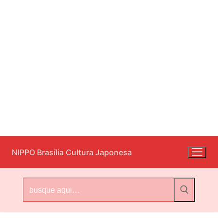
Pular
NIPPO Brasília Cultura Japonesa
para
o
conteúdo
Pesquisar
por: