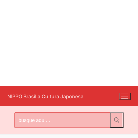
Pular
NIPPO Brasília Cultura Japonesa
para
o
conteúdo
Pesquisar
por: