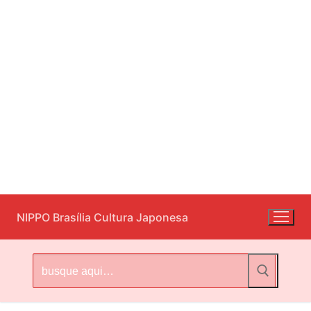
Pular
NIPPO Brasília Cultura Japonesa
para
o
conteúdo
Pesquisar
por: