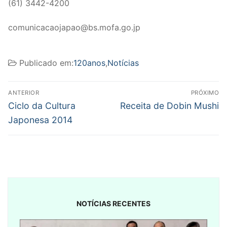
(61) 3442-4200
comunicacaojapao@bs.mofa.go.jp
Publicado em:
120anos
,
Notícias
Navegação
ANTERIOR
PRÓXIMO
de
Post
Próximo
Ciclo da Cultura
Receita de Dobin Mushi
anterior:
post:
Post
Japonesa 2014
NOTÍCIAS RECENTES