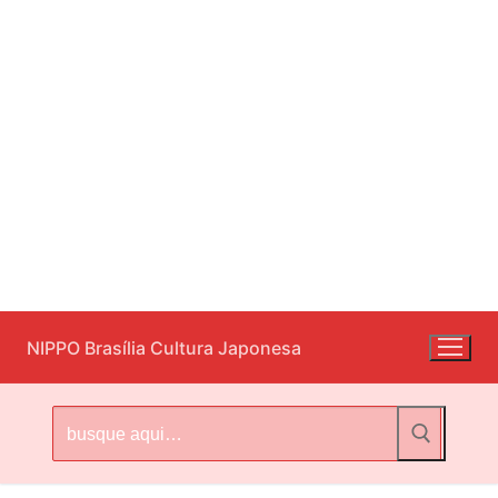
Pular
NIPPO Brasília Cultura Japonesa
para
o
conteúdo
Pesquisar
por: