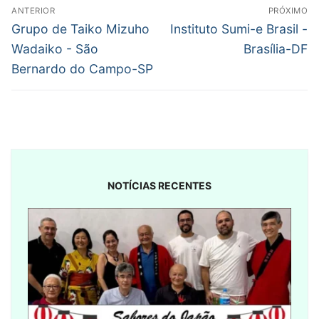
Navegação
ANTERIOR
PRÓXIMO
de
Post
Próximo
Grupo de Taiko Mizuho
Instituto Sumi-e Brasil -
anterior:
post:
Post
Wadaiko - São
Brasília-DF
Bernardo do Campo-SP
NOTÍCIAS RECENTES