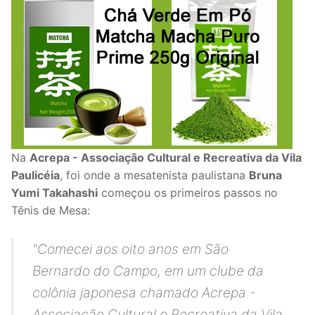
Na
Acrepa - Associação Cultural e Recreativa da Vila
Paulicéia
, foi onde a mesatenista paulistana
Bruna
Yumi Takahashi
começou os primeiros passos no
Tênis de Mesa:
"Comecei aos oito anos em São
Bernardo do Campo, em um clube da
colônia japonesa chamado Acrepa -
Associação Cultural e Recreativa da Vila