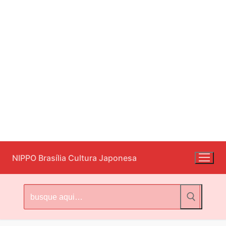
Pular
NIPPO Brasília Cultura Japonesa
para
o
conteúdo
Pesquisar
por: