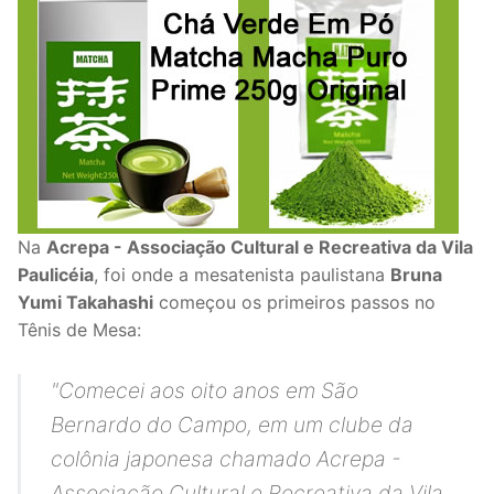
Na
Acrepa - Associação Cultural e Recreativa da Vila
Paulicéia
, foi onde a mesatenista paulistana
Bruna
Yumi Takahashi
começou os primeiros passos no
Tênis de Mesa:
"Comecei aos oito anos em São
Bernardo do Campo, em um clube da
colônia japonesa chamado Acrepa -
Associação Cultural e Recreativa da Vila