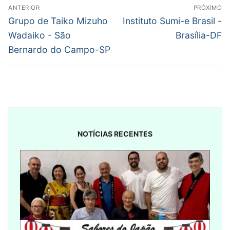
Navegação
ANTERIOR
PRÓXIMO
de
Post
Próximo
Grupo de Taiko Mizuho
Instituto Sumi-e Brasil -
anterior:
post:
Post
Wadaiko - São
Brasília-DF
Bernardo do Campo-SP
NOTÍCIAS RECENTES