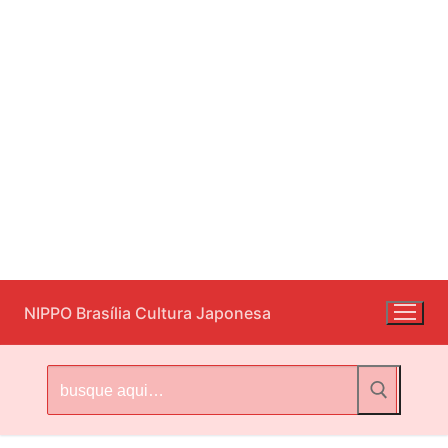
Pular
NIPPO Brasília Cultura Japonesa
para
o
conteúdo
Pesquisar
por: