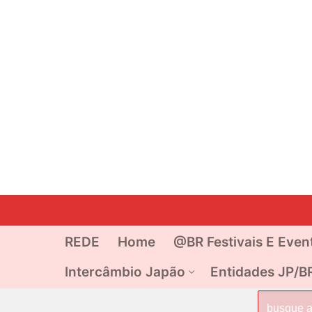
Pular
para
o
REDE
Home
@BR Festivais E Even
conteúdo
Intercâmbio Japão
Entidades JP/B
Pesquisar