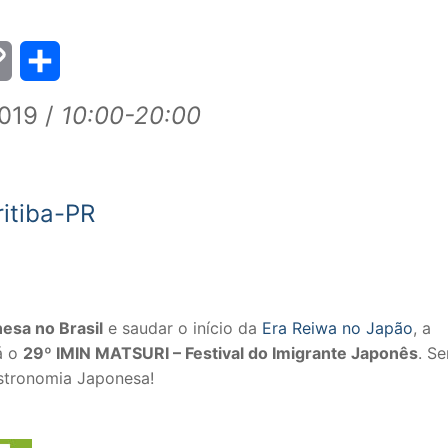
py
Share
019 /
10:00-20:00
k
ritiba-PR
esa no Brasil
e saudar o início da
Era Reiwa no Japão
, a
á o
29º IMIN MATSURI – Festival do Imigrante Japonês
. S
astronomia Japonesa!