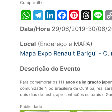
Compartilhe
WhatsApp
Telegram
LinkedIn
Facebook
Pinterest
Threads
Line
Co
Data/Hora
29/06/2019-30/06/2
Lin
Local
(Endereço e MAPA)
Mapa Expo Renault Barigui - Cu
Descrição do Evento
Para comemorar os
111 anos da imigração japon
comunidade Nipo Brasileira de Curitiba, realizar
dois dias de festa, apresentações culturais e G
Publicidade