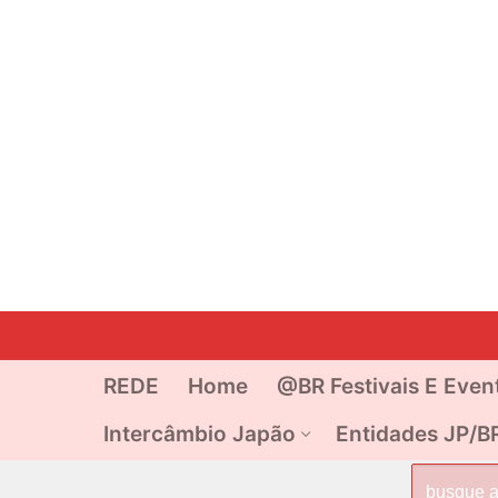
Pular
para
o
REDE
Home
@BR Festivais E Even
conteúdo
Intercâmbio Japão
Entidades JP/B
Pesquisar