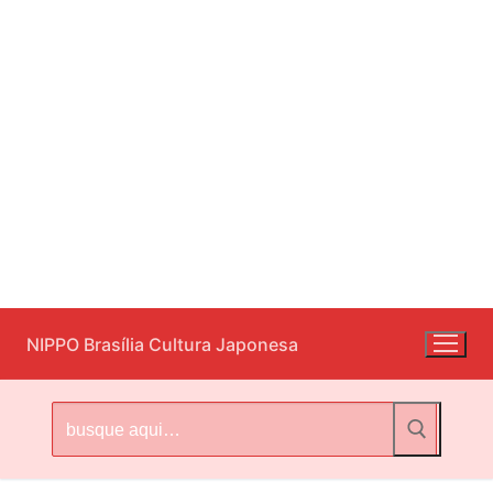
Pular
NIPPO Brasília Cultura Japonesa
para
o
conteúdo
Pesquisar
por: