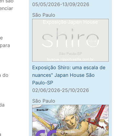
en são
05/05/2026-13/09/2026
enciar
São Paulo
de
 para
Exposição Shiro: uma escala de
a do
nuances" Japan House São
Paulo-SP
02/06/2026-25/10/2026
São Paulo
da
a