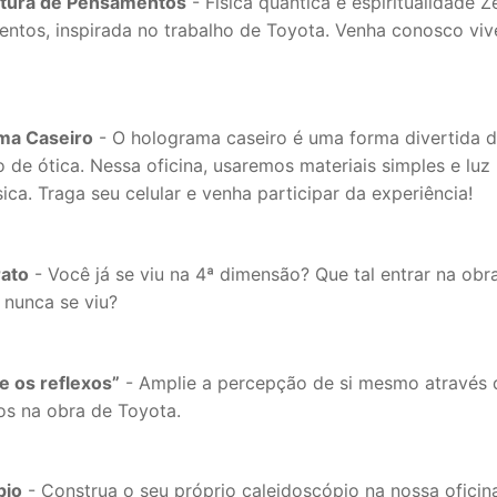
ultura de Pensamentos
- Física quântica e espiritualidade Z
entos, inspirada no trabalho de Toyota. Venha conosco viv
ama Caseiro
- O holograma caseiro é uma forma divertida 
de ótica. Nessa oficina, usaremos materiais simples e luz
sica. Traga seu celular e venha participar da experiência!
rato
- Você já se viu na 4ª dimensão? Que tal entrar na obr
nunca se viu?
e os reflexos”
- Amplie a percepção de si mesmo através 
xos na obra de Toyota.
pio
- Construa o seu próprio caleidoscópio na nossa oficin