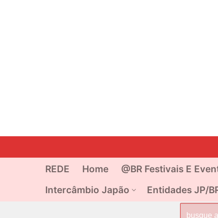
Pular
para
o
REDE
Home
@BR Festivais E Even
conteúdo
Intercâmbio Japão
Entidades JP/B
Pesquisar