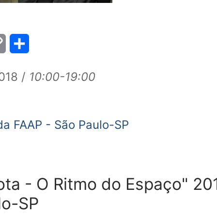
Copy
Share
Link
018 /
10:00-19:00
da FAAP - São Paulo-SP
ota - O Ritmo do Espaço" 20
lo-SP