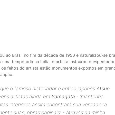
u ao Brasil no fim da década de 1950 e naturalizou-se bras
ós uma temporada na Itália, o artista instaurou o espectad
e os feitos do artista estão monumentos expostos em gran
 Japão.
que o famoso historiador e critico japonês
Atsuo
ovens artistas ainda em
Yamagata
- 'mantenha
as interiores assim encontrará sua verdadeira
ente suas, obras originais' - Através da minha