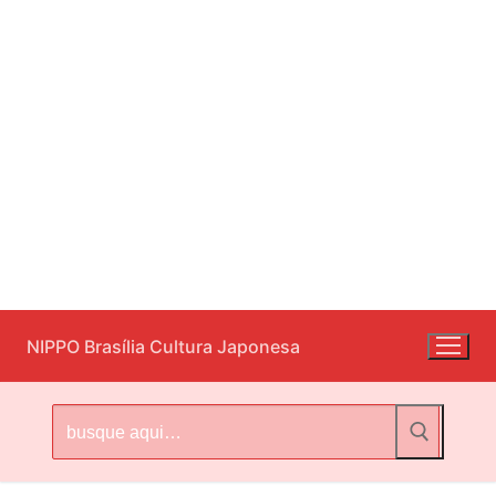
Pular
NIPPO Brasília Cultura Japonesa
para
o
conteúdo
Pesquisar
por: