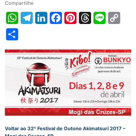
Compartilhe
WhatsApp
Telegram
LinkedIn
Facebook
Pinterest
Threads
Line
Copy
Link
Share
Voltar ao
32º Festival de Outono Akimatsuri 2017 –
Mogi das Cruzes-SP