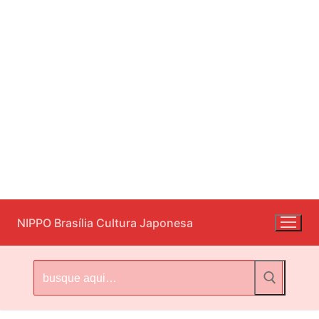
Pular
NIPPO Brasília Cultura Japonesa
para
o
conteúdo
Pesquisar
por: