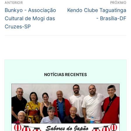
Navegação
ANTERIOR
PRÓXIMO
de
Post
Próximo
Bunkyo - Associação
Kendo Clube Taguatinga
anterior:
post:
Post
Cultural de Mogi das
- Brasília-DF
Cruzes-SP
NOTÍCIAS RECENTES