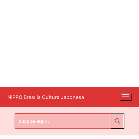
Pular
NIPPO Brasília Cultura Japonesa
para
o
conteúdo
Pesquisar
por: