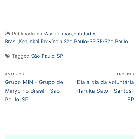
Publicado em:
Associação
,
Entidades
Brasil
,
Kenjinkai
,
Província
,
São Paulo-SP
,
SP-São Paulo
Tagged
São Paulo-SP
Navegação
ANTERIOR
PRÓXIMO
de
Post
Próximo
Grupo MIN - Grupo de
Dia a dia da voluntária
anterior:
post:
Post
Minyo no Brasil - São
Haruka Sato - Santos-
Paulo-SP
SP