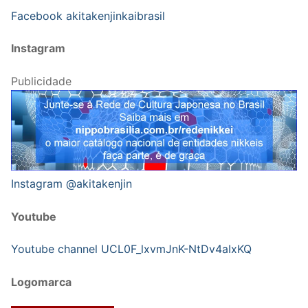
Facebook akitakenjinkaibrasil
Instagram
Publicidade
Instagram @akitakenjin
Youtube
Youtube channel UCL0F_lxvmJnK-NtDv4aIxKQ
Logomarca