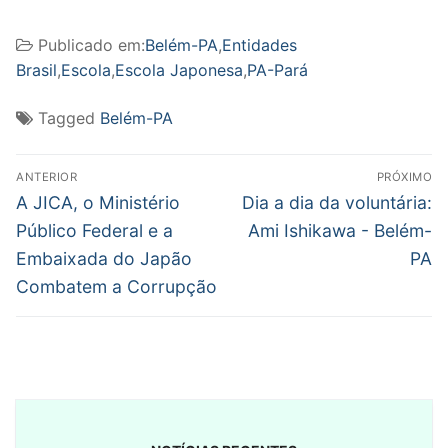
Publicado em:
Belém-PA
,
Entidades
Brasil
,
Escola
,
Escola Japonesa
,
PA-Pará
Tagged
Belém-PA
Navegação
ANTERIOR
PRÓXIMO
de
Post
Próximo
A JICA, o Ministério
Dia a dia da voluntária:
anterior:
post:
Post
Público Federal e a
Ami Ishikawa - Belém-
Embaixada do Japão
PA
Combatem a Corrupção