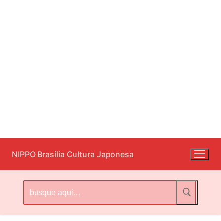
Pular
NIPPO Brasília Cultura Japonesa
para
o
conteúdo
Pesquisar
por: