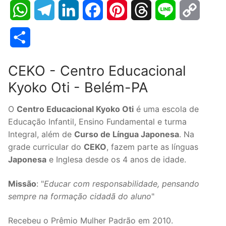
WhatsApp
Telegram
LinkedIn
Facebook
Pinterest
Threads
Line
Copy
Link
Share
CEKO - Centro Educacional
Kyoko Oti - Belém-PA
O
Centro Educacional Kyoko Oti
é uma escola de
Educação Infantil, Ensino Fundamental e turma
Integral, além de
Curso de Língua Japonesa
. Na
grade curricular do
CEKO
, fazem parte as línguas
Japonesa
e Inglesa desde os 4 anos de idade.
Missão
: "
Educar com responsabilidade, pensando
sempre na formação cidadã do aluno
"
Recebeu o Prêmio Mulher Padrão em 2010.